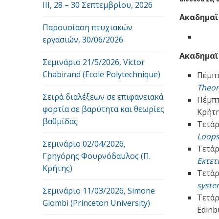
ΙΙI, 28 – 30 Σεπτεμβρίου, 2026
Ακαδημαϊκ
Παρουσίαση πτυχιακών
εργασιών, 30/06/2026
Ακαδημαϊκ
Σεμινάριο 21/5/2026, Victor
Chabirand (Ecole Polytechnique)
Πέμπτ
Theor
Σειρά διαλέξεων σε επιφανειακά
Πέμπτ
φορτία σε βαρύτητα και θεωρίες
Κρήτη
βαθμίδας
Τετάρ
Loops
Σεμινάριο 02/04/2026,
Τετάρ
Γρηγόρης Φουρνόδαυλος (Π.
Εκτετ
Κρήτης)
Τετάρ
syste
Σεμινάριο 11/03/2026, Simone
Τετάρ
Giombi (Princeton University)
Edinb