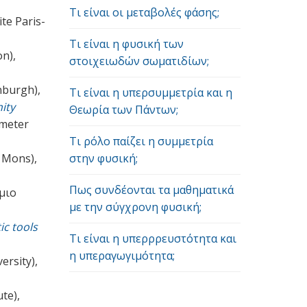
Τι είναι οι μεταβολές φάσης;
te Paris-
Τι είναι η φυσική των
on),
στοιχειωδών σωματιδίων;
nburgh),
Τι είναι η υπερσυμμετρία και η
ity
Θεωρία των Πάντων;
meter
Τι ρόλο παίζει η συμμετρία
f Mons),
στην φυσική;
Πως συνδέονται τα μαθηματικά
μιο
με την σύγχρονη φυσική;
ic tools
Τι είναι η υπερρρευστότητα και
η υπεραγωγιμότητα;
ersity),
te),