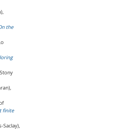
),
On the
ιο
loring
 Stony
ran),
of
 finite
s-Saclay),