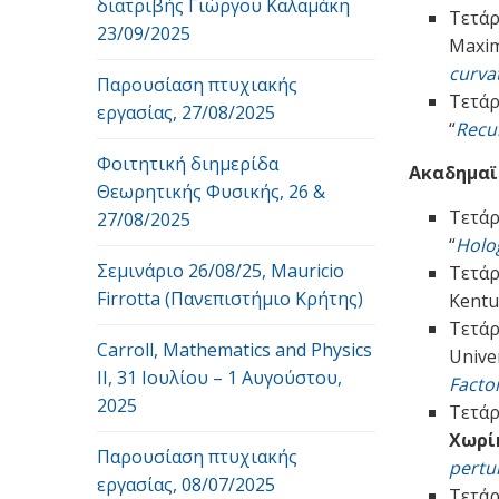
διατριβής Γιώργου Καλαμάκη
Τετάρ
23/09/2025
Maxim
curvat
Παρουσίαση πτυχιακής
Τετάρ
εργασίας, 27/08/2025
“
Recur
Φοιτητική διημερίδα
Ακαδημαϊκ
Θεωρητικής Φυσικής, 26 &
Τετάρ
27/08/2025
“
Holog
Σεμινάριο 26/08/25, Mauricio
Τετάρ
Firrotta (Πανεπιστήμιο Κρήτης)
Kentu
Τετάρ
Carroll, Mathematics and Physics
Unive
ΙΙ, 31 Ιουλίου – 1 Αυγούστου,
Facto
2025
Τετάρ
Χωρί
Παρουσίαση πτυχιακής
pertu
εργασίας, 08/07/2025
Τετάρ