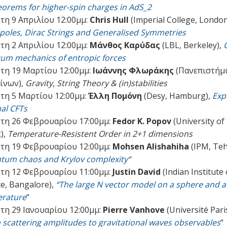
eorems for higher-spin charges in AdS_2
τη 9 Απριλίου 12:00μμ:
Chris Hull
(Imperial College, London
oles, Dirac Strings and Generalised Symmetries
τη 2 Απριλίου 12:00μμ:
Μάνθος Καρύδας
(LBL, Berkeley),
um mechanics of entropic forces
τη 19 Μαρτίου 12:00μμ:
Ιωάννης Φλωράκης
(Πανεπιστήμ
ίνων),
Gravity, String Theory & (in)stabilities
τη 5 Μαρτίου 12:00μμ:
Έλλη Πομόνη
(Desy, Hamburg),
Exp
al CFTs
τη 26 Φεβρουαρίου 17:00μμ:
Fedor K. Popov
(University of
),
Temperature-Resistent Order in 2+1 dimensions
τη 19 Φεβρουαρίου 12:00μμ:
Mohsen Alishahiha
(IPM, Teh
tum chaos and Krylov complexity
“
τη 12 Φεβρουαρίου 11:00μμ:
Justin David
(Indian Institute 
ce, Bangalore),
“
The large N vector model on a sphere and at
rature
“
τη 29 Ιανουαρίου 12:00μμ:
Pierre Vanhove
(Université Pari
scattering amplitudes to gravitational waves observables
“