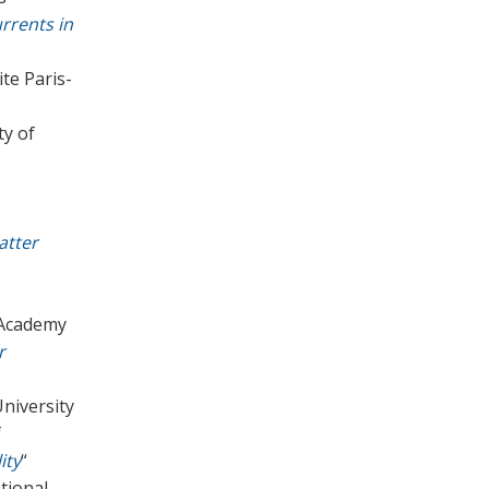
rrents in
te Paris-
ty of
atter
 Academy
r
niversity
f
ity
“
tional