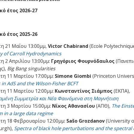
ό έτος 2026-27
ό έτος 2025-26
η 21 Μαΐου 13:00μμ,
Victor Chabirand
(Ecole Polytechniqu
y of Carroll Hydrodynamics
η 2 Απριλίου 13:00μμ:
Γρηγόριος Φουρνόδαυλος
(Πανεπι
ς),
Big Bang singularities
τη 11 Μαρτίου 17:00μμ:
Simone Giombi
(Princeton Universi
 in AdS and the Wilson-Fisher BCFT
τη 11 Μαρτίου 12:00μμ:
Κωνσταντίνος Σιάμπος
(ΕΚΠΑ),
αμένη Συμμετρία και Νέα Φαινόμενα στη Μαγνήτιση
τη 3 Μαρτίου 15:00μμ:
Νίκος Αθανασίου
(ΑΠΘ),
The Einst
m in a large data regime
τη 18 Φεβρουαρίου 12:00μμ:
Sašo Grozdanov
(University o
urgh),
Spectra of black hole perturbations and the spectral 