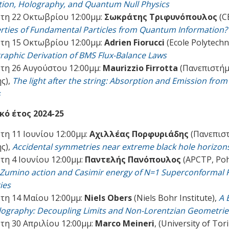
tion, Holography, and Quantum Null Physics
τη 22 Οκτωβρίου 12:00μμ:
Σωκράτης Τριφυνόπουλος
(C
rties of Fundamental Particles from Quantum Information?
τη 15 Οκτωβρίου 12:00μμ:
Adrien Fiorucci
(Ecole Polytechn
raphic Derivation of BMS Flux-Balance Laws
τη 26 Αυγούστου 12:00μμ:
Maurizzio Firrotta
(Πανεπιστήμ
ς),
The light after the string: Absorption and Emission fro
s
ό έτος 2024-25
τη 11 Ιουνίου 12:00μμ:
Αχιλλέας Πορφυριάδης
(Πανεπισ
ς),
Accidental symmetries near extreme black hole horizon
τη 4 Ιουνίου 12:00μμ:
Παντελής Πανόπουλος
(APCTP, Poh
Zumino action and Casimir energy of N=1 Superconformal F
ies
τη 14 Μαίου 12:00μμ:
Niels Obers
(Niels Bohr Institute),
A 
lography: Decoupling Limits and Non-Lorentzian Geometrie
τη 30 Απριλίου 12:00μμ:
Marco Meineri
, (University of Tor