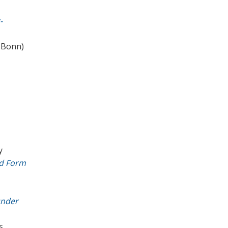
-
t Bonn)
y
nd Form
under
s