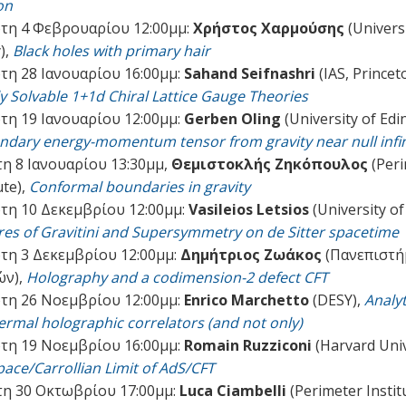
on
τη 4 Φεβρουαρίου 12:00μμ:
Χρήστος Χαρμούσης
(Universi
),
Black holes with primary hair
τη 28 Ιανουαρίου 16:00μμ:
Sahand Seifnashri
(IAS, Princet
ly Solvable 1+1d Chiral Lattice Gauge Theories
τη 19 Ιανουαρίου 12:00μμ:
Gerben Oling
(University of Edi
ndary energy-momentum tensor from gravity near null infin
η 8 Ιανουαρίου 13:30μμ,
Θεμιστοκλής Ζηκόπουλος
(Peri
ute),
Conformal boundaries in gravity
τη 10 Δεκεμβρίου 12:00μμ:
Vasileios Letsios
(University o
res of Gravitini and Supersymmetry on de Sitter spacetime
τη 3 Δεκεμβρίου 12:00μμ:
Δημήτριος Ζωάκος
(Πανεπιστή
ών),
Holography and a codimension-2 defect CFT
τη 26 Νοεμβρίου 12:00μμ:
Enrico Marchetto
(DESY),
Analyt
hermal holographic correlators (and not only)
τη 19 Νοεμβρίου 16:00μμ:
Romain Ruzziconi
(Harvard Univ
pace/Carrollian Limit of AdS/CFT
η 30 Οκτωβρίου 17:00μμ:
Luca Ciambelli
(Perimeter Institu