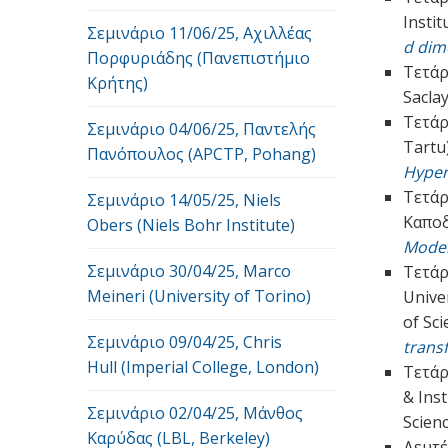
Instit
Σεμινάριο 11/06/25, Αχιλλέας
d dim
Πορφυριάδης (Πανεπιστήμιο
Τετάρ
Κρήτης)
Saclay
Τετάρ
Σεμινάριο 04/06/25, Παντελής
Tartu)
Πανόπουλος (APCTP, Pohang)
Hype
Τετάρ
Σεμινάριο 14/05/25, Niels
Καποδ
Obers (Niels Bohr Institute)
Mode
Σεμινάριο 30/04/25, Marco
Τετάρ
Meineri (University of Torino)
Unive
of Sci
Σεμινάριο 09/04/25, Chris
trans
Hull (Imperial College, London)
Τετάρ
& Ins
Σεμινάριο 02/04/25, Μάνθος
Scienc
Καρύδας (LBL, Berkeley)
Δευτέ