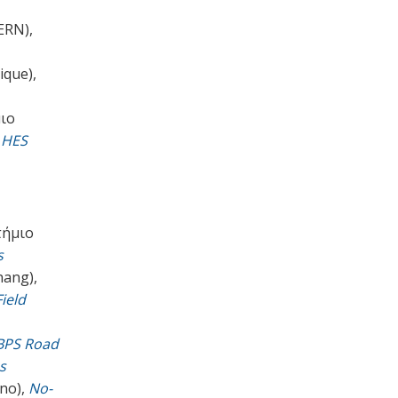
ERN),
ique),
ιο
m HES
τήμιο
s
ang),
ield
BPS Road
s
ino),
No-