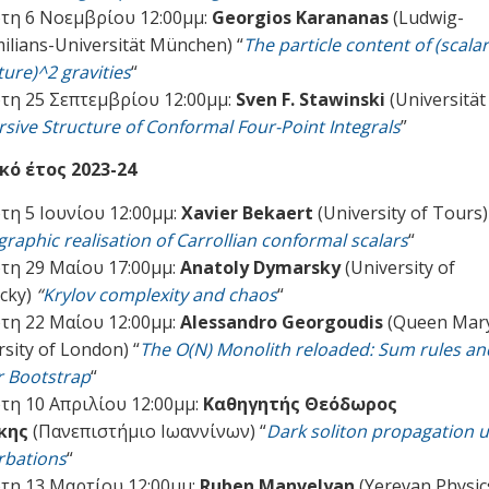
τη 6 Νοεμβρίου 12:00μμ:
Georgios Karananas
(Ludwig-
ilians-Universität München) “
The particle content of (scalar
ure)^2 gravities
“
τη 25 Σεπτεμβρίου 12:00μμ:
Sven F. Stawinski
(Universitä
sive Structure of Conformal Four-Point Integrals
”
ό έτος 2023-24
τη 5 Ιουνίου 12:00μμ:
Xavier Bekaert
(University of Tours)
raphic realisation of Carrollian conformal scalars
“
τη 29 Μαίου 17:00μμ:
Anatoly Dymarsky
(University of
cky)
“
Krylov complexity and chaos
“
τη 22 Μαίου 12:00μμ:
Alessandro Georgoudis
(Queen Mar
rsity of London) “
The O(N) Monolith reloaded: Sum rules a
r Bootstrap
“
τη 10 Απριλίου 12:00μμ:
Καθηγητής Θεόδωρος
κης
(Πανεπιστήμιο Ιωαννίνων) “
Dark soliton propagation 
rbations
“
τη 13 Μαρτίου 12:00μμ:
Ruben Manvelyan
(Yerevan Physic