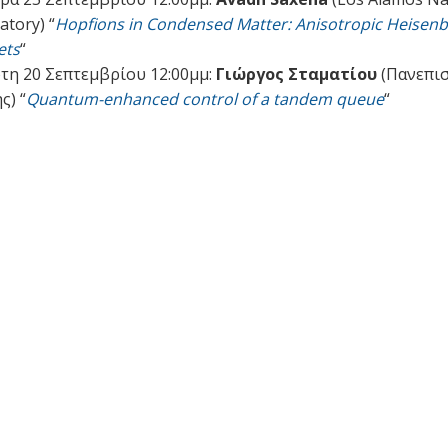
atory) “
Hopfions in Condensed Matter: Anisotropic Heisen
ets
“
τη 20 Σεπτεμβρίου 12:00μμ:
Γιώργος Σταματίου
(Πανεπι
ς) “
Quantum-enhanced control of a tandem queue
“