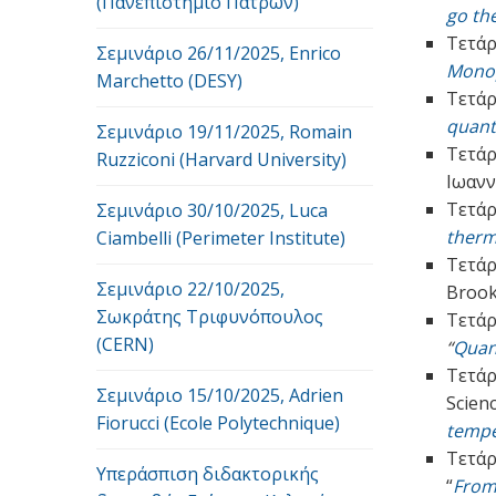
(Πανεπιστήμιο Πατρών)
go th
Τετάρ
Σεμινάριο 26/11/2025, Enrico
Monop
Marchetto (DESY)
Τετάρ
quant
Σεμινάριο 19/11/2025, Romain
Τετάρ
Ruzziconi (Harvard University)
Ιωανν
Τετάρ
Σεμινάριο 30/10/2025, Luca
therm
Ciambelli (Perimeter Institute)
Τετάρ
Σεμινάριο 22/10/2025,
Brook
Σωκράτης Τριφυνόπουλος
Τετάρ
(CERN)
“
Quan
Τετάρ
Σεμινάριο 15/10/2025, Adrien
Scien
Fiorucci (Ecole Polytechnique)
tempe
Τετάρ
Υπεράσπιση διδακτορικής
“
From 