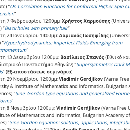
ute) “
On Correlation Functions for Conformal Higher Spin Cu
ension
“
τη 7 Φεβρουαρίου 12:00μμ:
Χρήστος Χαρμούσης
(Universi
) “
Black holes with primary hair
“
τη 24 Ιανουαρίου 14:00μμ:
Δαμιανός Ιωσηφίδης
(Universi
 “
Hyperhydrodynamics: Imperfect Fluids Emerging from
rmomentum
“
τη 13 Δεκεμβρίου 12:00μμ:
Βασίλειος Σπανός
(Εθνικό και
ιστριακό Πανεπιστήμιο Αθηνών) “
Supersymmetric Dark M
ls
” (
Εξ-αποστάσεως σεμινάριο
)
τη 29 Νοεμβρίου 12:00μμ:
Vladimir Gerdjikov
(Varna Free
rsity & Institute of Mathematics and Informatics, Bulgarian
ences) “
Sine–Gordon type equations and generalized Fourie
forms
“
τη 8 Νοεμβρίου 12:00μμ:
Vladimir Gerdjikov
(Varna Free U
titute of Mathematics and Informatics, Bulgarian Academy o
es) “
Sine-Gordon equation: solitons, applications, integrabil
ρα 25 Σεπτεμβρίου 12:00μμ:
Avadh Saxena
(Los Alamos Na