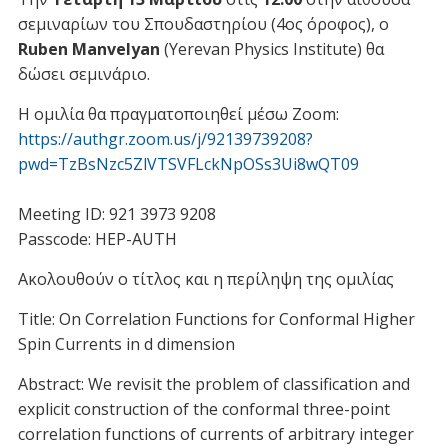
Underline links
format_underlined
σεμιναρίων του Σπουδαστηρίου (4ος όροφος), ο
Ruben Manvelyan
(Yerevan Physics Institute) θα
Mark links
font_download
δώσει σεμινάριο.
R
cached
Η ομιλία θα πραγματοποιηθεί μέσω Zoom:
e
s
https://authgr.zoom.us/j/92139739208?
e
pwd=TzBsNzc5ZlVTSVFLckNpOSs3Ui8wQT09
t
a
Meeting ID: 921 3973 9208
l
Passcode: HEP-AUTH
l
o
Ακολουθούν ο τίτλος και η περίληψη της ομιλίας
p
t
Title: On Correlation Functions for Conformal Higher
i
Spin Currents in d dimension
o
n
Abstract: We revisit the problem of classification and
s
explicit construction of the conformal three-point
correlation functions of currents of arbitrary integer