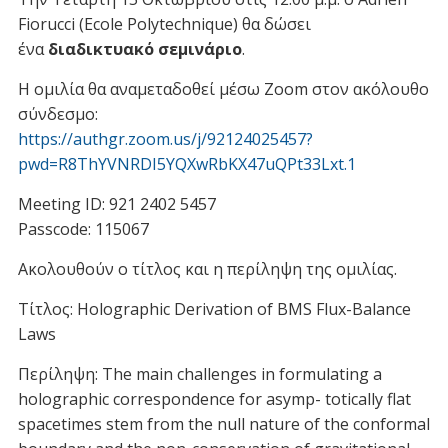
Underline links
format_underlined
Fiorucci (Ecole Polytechnique) θα δώσει
ένα
διαδικτυακό σεμινάριο
.
Mark links
font_download
Η ομιλία θα αναμεταδοθεί μέσω Zoom στον ακόλουθο
R
cached
σύνδεσμο:
e
s
https://authgr.zoom.us/j/92124025457?
e
pwd=R8ThYVNRDI5YQXwRbKX47uQPt33Lxt.1
t
Meeting ID: 921 2402 5457
a
l
Passcode: 115067
l
Ακολουθούν ο τίτλος και η περίληψη της ομιλίας.
o
p
Τίτλος: Holographic Derivation of BMS Flux-Balance
t
Laws
i
o
Περίληψη: The main challenges in formulating a
n
holographic correspondence for asymp- totically flat
s
spacetimes stem from the null nature of the conformal