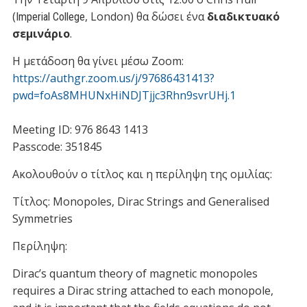
Underline links
format_underlined
(
, London) θα δώσει ένα
διαδικτυακό
Imperial College
σεμινάριο
.
Mark links
font_download
Η μετάδοση θα γίνει μέσω Zoom:
R
cached
https://authgr.zoom.us/j/97686431413?
e
s
pwd=foAs8MHUNxHiNDJTjjc3Rhn9svrUHj.1
e
t
Meeting ID: 976 8643 1413
a
Passcode: 351845
l
l
Ακολουθούν ο τίτλος και η περίληψη της ομιλίας:
o
p
Τίτλος: Monopoles, Dirac Strings and Generalised
t
Symmetries
i
o
Περίληψη:
n
Dirac’s quantum theory of magnetic monopoles
s
requires a Dirac string attached to each monopole,