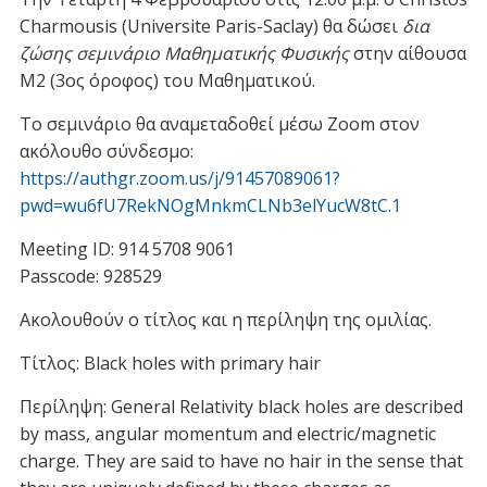
Underline links
format_underlined
Charmousis (Universite Paris-Saclay) θα δώσει
δια
ζώσης σεμινάριο Μαθηματικής Φυσικής
στην αίθουσα
Mark links
font_download
Μ2 (3ος όροφος) του Μαθηματικού.
R
cached
Το σεμινάριο θα αναμεταδοθεί μέσω Zoom στον
e
s
ακόλουθο σύνδεσμο:
e
https://authgr.zoom.us/j/91457089061?
t
pwd=wu6fU7RekNOgMnkmCLNb3elYucW8tC.1
a
l
Meeting ID: 914 5708 9061
l
Passcode: 928529
o
p
Ακολουθούν ο τίτλος και η περίληψη της ομιλίας.
t
Τίτλος: Black holes with primary hair
i
o
Περίληψη: General Relativity black holes are described
n
by mass, angular momentum and electric/magnetic
s
charge. They are said to have no hair in the sense that